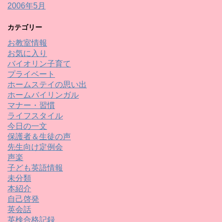
2006年5月
カテゴリー
お教室情報
お気に入り
バイオリン子育て
プライベート
ホームステイの思い出
ホームバイリンガル
マナー・習慣
ライフスタイル
今日の一文
保護者＆生徒の声
先生向け定例会
声楽
子ども英語情報
未分類
本紹介
自己啓発
英会話
英検合格記録