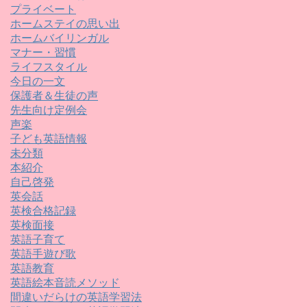
プライベート
ホームステイの思い出
ホームバイリンガル
マナー・習慣
ライフスタイル
今日の一文
保護者＆生徒の声
先生向け定例会
声楽
子ども英語情報
未分類
本紹介
自己啓発
英会話
英検合格記録
英検面接
英語子育て
英語手遊び歌
英語教育
英語絵本音読メソッド
間違いだらけの英語学習法