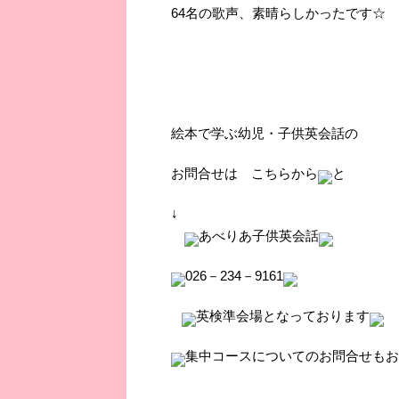
64名の歌声、素晴らしかったです☆
絵本で学ぶ幼児・子供英会話の
お問合せは こちらから
と
↓
あべりあ子供英会話
026－234－9161
英検準会場となっております
集中コースについてのお問合せもお