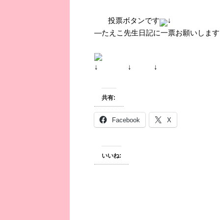
投票ボタンです
↓
―たえこ先生日記に一票お願いします
↓ ↓ ↓
共有:
Facebook
X
いいね: