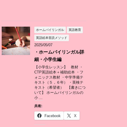
ホームバイリンガル
英語教育
英語絵本音読メソッド
2025/05/07
・ホームバイリンガル詳
細・小学生編
【小学生レッスン】 教材 ・
CTP英語絵本＋補助絵本 ・フ
ォニックス教材 ・中学準備テ
キスト（５，６年） ・英検テ
キスト（希望者） 【書きにつ
いて】 ホームバイリンガルの
小 ...
共有:
Facebook
X