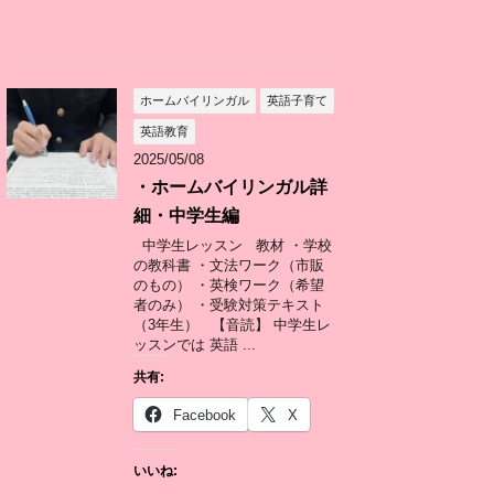
ホームバイリンガル
英語子育て
英語教育
2025/05/08
・ホームバイリンガル詳
細・中学生編
中学生レッスン 教材 ・学校
の教科書 ・文法ワーク（市販
のもの） ・英検ワーク（希望
者のみ） ・受験対策テキスト
（3年生） 【音読】 中学生レ
ッスンでは 英語 ...
共有:
Facebook
X
いいね: