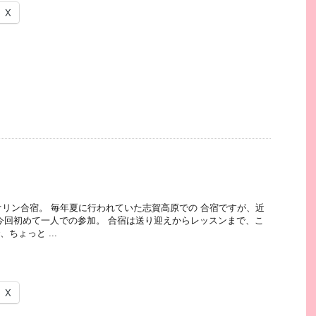
X
オリン合宿。 毎年夏に行われていた志賀高原での 合宿ですが、近
今回初めて一人での参加。 合宿は送り迎えからレッスンまで、こ
ちょっと ...
X