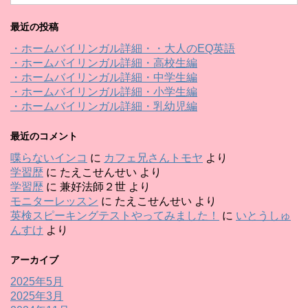
最近の投稿
・ホームバイリンガル詳細・・大人のEQ英語
・ホームバイリンガル詳細・高校生編
・ホームバイリンガル詳細・中学生編
・ホームバイリンガル詳細・小学生編
・ホームバイリンガル詳細・乳幼児編
最近のコメント
喋らないインコ
に
カフェ兄さんトモヤ
より
学習歴
に
たえこせんせい
より
学習歴
に
兼好法師２世
より
モニターレッスン
に
たえこせんせい
より
英検スピーキングテストやってみました！
に
いとうしゅ
んすけ
より
アーカイブ
2025年5月
2025年3月