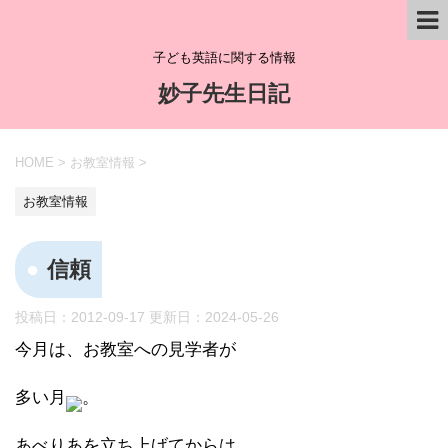
子ども英語に関する情報
妙子先生日記
HOME
>
お教室情報
>
お教室情報
信頼
投稿日：2012-09-17 更新日：
2024-05-26
今月は、お教室への見学者が
多い月
。
あべりあを立ち上げてからは、