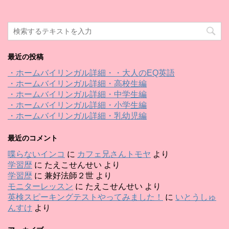
最近の投稿
・ホームバイリンガル詳細・・大人のEQ英語
・ホームバイリンガル詳細・高校生編
・ホームバイリンガル詳細・中学生編
・ホームバイリンガル詳細・小学生編
・ホームバイリンガル詳細・乳幼児編
最近のコメント
喋らないインコ
に
カフェ兄さんトモヤ
より
学習歴
に
たえこせんせい
より
学習歴
に
兼好法師２世
より
モニターレッスン
に
たえこせんせい
より
英検スピーキングテストやってみました！
に
いとうしゅ
んすけ
より