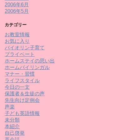
2006年6月
2006年5月
カテゴリー
お教室情報
お気に入り
バイオリン子育て
プライベート
ホームステイの思い出
ホームバイリンガル
マナー・習慣
ライフスタイル
今日の一文
保護者＆生徒の声
先生向け定例会
声楽
子ども英語情報
未分類
本紹介
自己啓発
英会話