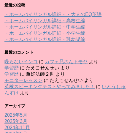
最近の投稿
・ホームバイリンガル詳細・・大人のEQ英語
・ホームバイリンガル詳細・高校生編
・ホームバイリンガル詳細・中学生編
・ホームバイリンガル詳細・小学生編
・ホームバイリンガル詳細・乳幼児編
最近のコメント
喋らないインコ
に
カフェ兄さんトモヤ
より
学習歴
に
たえこせんせい
より
学習歴
に
兼好法師２世
より
モニターレッスン
に
たえこせんせい
より
英検スピーキングテストやってみました！
に
いとうしゅ
んすけ
より
アーカイブ
2025年5月
2025年3月
2024年11月