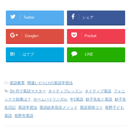
Twitter
シェア
Google+
Pocket
B!
はてブ
LINE
-
英語教育
,
間違いだらけの英語学習法
-
3か月で英語マスター
,
ネイティブレッスン
,
ネイティブ英語
,
フォニ
ックス効果は？
,
ホームバイリンガル
,
中1英語
,
妙子先生と英語
,
妙子先
生日記
,
英語学習法
,
英語絵本音読メソッド
,
英語習得コツ
,
長野子ども
英語
,
長野市英語