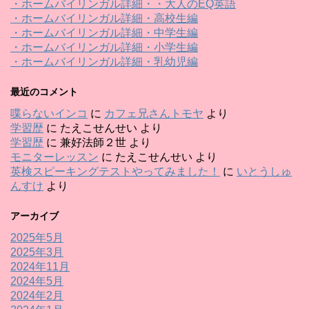
・ホームバイリンガル詳細・・大人のEQ英語
・ホームバイリンガル詳細・高校生編
・ホームバイリンガル詳細・中学生編
・ホームバイリンガル詳細・小学生編
・ホームバイリンガル詳細・乳幼児編
最近のコメント
喋らないインコ
に
カフェ兄さんトモヤ
より
学習歴
に
たえこせんせい
より
学習歴
に
兼好法師２世
より
モニターレッスン
に
たえこせんせい
より
英検スピーキングテストやってみました！
に
いとうしゅ
んすけ
より
アーカイブ
2025年5月
2025年3月
2024年11月
2024年5月
2024年2月