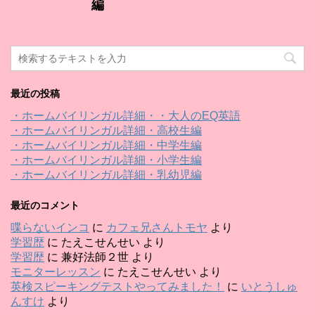
編
最近の投稿
・ホームバイリンガル詳細・・大人のEQ英語
・ホームバイリンガル詳細・高校生編
・ホームバイリンガル詳細・中学生編
・ホームバイリンガル詳細・小学生編
・ホームバイリンガル詳細・乳幼児編
最近のコメント
喋らないインコ
に
カフェ兄さんトモヤ
より
学習歴
に
たえこせんせい
より
学習歴
に
兼好法師２世
より
モニターレッスン
に
たえこせんせい
より
英検スピーキングテストやってみました！
に
いとうしゅ
んすけ
より