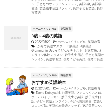
ル
,
子どものオンラインレッスン
,
英語5歳
,
英語学
習法
,
英語絵本音読メソッド
,
長野子ども英語
,
長野
市英語
ホームバイリンガル
英語教育
3歳～4歳の英語
2022/05/29
-
ホームバイリンガル
,
英語教育
3か月で英語マスター
,
3歳英語
,
4歳英語
,
Grammar in Useってどんなテキスト
,
お家英語
,
オ
ンライン体験レッスン
,
妙子先生日記
,
子ども英語オ
ンライン
,
英語学習法
,
長野子ども英語
,
長野市英語
ホームバイリンガル
英語教育
おすすめ英語絵本
2022/05/25
-
ホームバイリンガル
,
英語教育
Taeko Kobayashi
,
お家英語
,
フォニックスとは
,
ホームバイリンガル
,
妙子先生と英語
,
妙子先生日
記
,
子ども英語オンライン
,
子ども英語動画
,
英語リ
スニング法
,
英語絵本音読メソッド
,
英語習得コツ
,