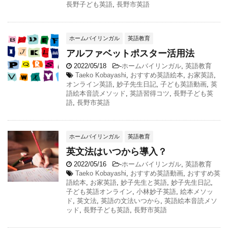
長野子ども英語
,
長野市英語
ホームバイリンガル
英語教育
アルファベットポスター活用法
2022/05/18
-
ホームバイリンガル
,
英語教育
Taeko Kobayashi
,
おすすめ英語絵本
,
お家英語
,
オンライン英語
,
妙子先生日記
,
子ども英語動画
,
英
語絵本音読メソッド
,
英語習得コツ
,
長野子ども英
語
,
長野市英語
ホームバイリンガル
英語教育
英文法はいつから導入？
2022/05/16
-
ホームバイリンガル
,
英語教育
Taeko Kobayashi
,
おすすめ英語動画
,
おすすめ英
語絵本
,
お家英語
,
妙子先生と英語
,
妙子先生日記
,
子ども英語オンライン
,
小林妙子英語
,
絵本メソッ
ド
,
英文法
,
英語の文法いつから
,
英語絵本音読メソ
ッド
,
長野子ども英語
,
長野市英語