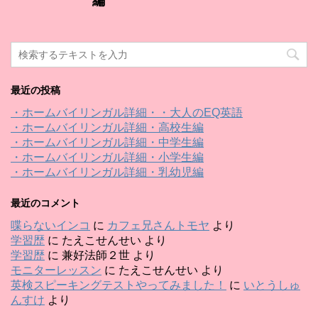
編
最近の投稿
・ホームバイリンガル詳細・・大人のEQ英語
・ホームバイリンガル詳細・高校生編
・ホームバイリンガル詳細・中学生編
・ホームバイリンガル詳細・小学生編
・ホームバイリンガル詳細・乳幼児編
最近のコメント
喋らないインコ
に
カフェ兄さんトモヤ
より
学習歴
に
たえこせんせい
より
学習歴
に
兼好法師２世
より
モニターレッスン
に
たえこせんせい
より
英検スピーキングテストやってみました！
に
いとうしゅ
んすけ
より