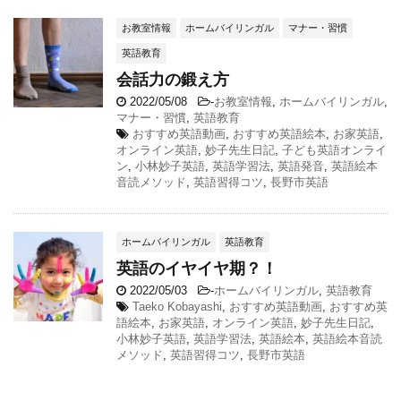
お教室情報
ホームバイリンガル
マナー・習慣
英語教育
会話力の鍛え方
2022/05/08
-
お教室情報
,
ホームバイリンガル
,
マナー・習慣
,
英語教育
おすすめ英語動画
,
おすすめ英語絵本
,
お家英語
,
オンライン英語
,
妙子先生日記
,
子ども英語オンライ
ン
,
小林妙子英語
,
英語学習法
,
英語発音
,
英語絵本
音読メソッド
,
英語習得コツ
,
長野市英語
ホームバイリンガル
英語教育
英語のイヤイヤ期？！
2022/05/03
-
ホームバイリンガル
,
英語教育
Taeko Kobayashi
,
おすすめ英語動画
,
おすすめ英
語絵本
,
お家英語
,
オンライン英語
,
妙子先生日記
,
小林妙子英語
,
英語学習法
,
英語絵本
,
英語絵本音読
メソッド
,
英語習得コツ
,
長野市英語