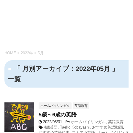
HOME
>
2022年
>
5月
「 月別アーカイブ：2022年05月 」
一覧
ホームバイリンガル
英語教育
5歳～6歳の英語
2022/05/31
-
ホームバイリンガル
,
英語教育
4歳英語
,
Taeko Kobayashi
,
おすすめ英語動画
,
おすすめ英語絵本
,
ストアカ英語
,
ホームバイリンガ