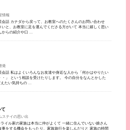
室情報
 カナダから戻って、お教室へのたくさんのお問い合わせ
さいと、お教室に足を運んでくださる方がいて 本当に嬉しく思い
からの紹介や口 ...
啓発
 私はよくいろんなお友達や身近な人から「何かはやりたい
・・」 という相談を受けたりします。 今の自分をなんとかした
たい気持ちの ...
いて
ムステイの思い出
ライル家の家族は本当に仲がよくて 一緒に住んでいない娘さん
食事をする機会をもったり、家族旅行を楽しんだりと 家族の時間