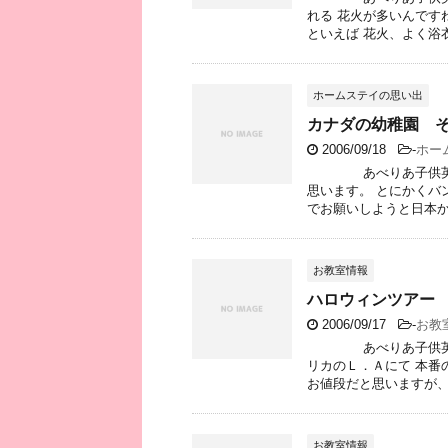
れる 花火が多いんです
といえば 花火、よく浴衣
ホームステイの思い出
カナダの幼稚園 
2006/09/18
-
ホー
あべりあ子供英会話
思います。 とにかくバ
でお願いしようと日本から
お教室情報
ハロウィンツアー
2006/09/17
-
お教
あべりあ子供英会話 
リカのＬ．Ａにて 本番
お値段だと思いますが、 今
お教室情報