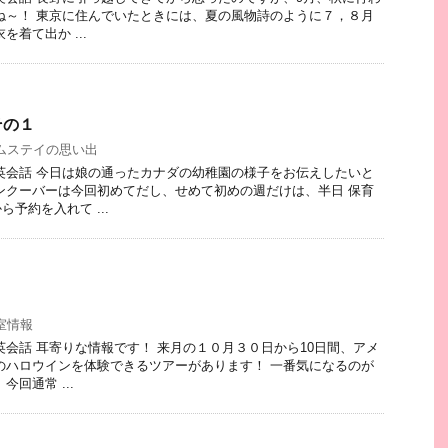
ね～！ 東京に住んでいたときには、夏の風物詩のように７，８月
を着て出か ...
その１
ムステイの思い出
 今日は娘の通ったカナダの幼稚園の様子をお伝えしたいと
ンクーバーは今回初めてだし、せめて初めの週だけは、半日 保育
予約を入れて ...
室情報
耳寄りな情報です！ 来月の１０月３０日から10日間、アメ
のハロウインを体験できるツアーがあります！ 一番気になるのが
回通常 ...