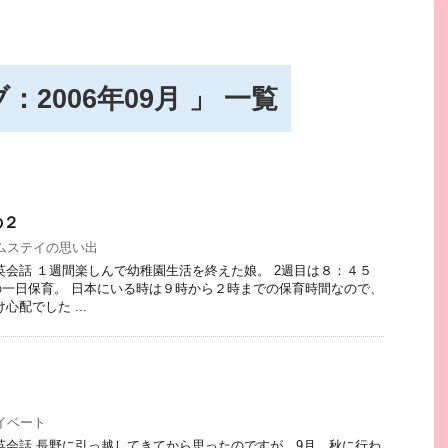
2006年09月 」 一覧
の２
ムステイの思い出
１週間楽しんで幼稚園生活を終えた娘。 2週目は８：４５
一日保育。 日本にいる時は９時から２時までの保育時間なので、
心配でした ...
イベート
 長野に引っ越してきてから思ったのですが、9月、秋に行わ