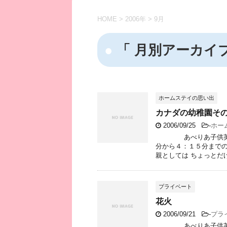
HOME
>
2006年
>
9月
「 月別アーカイブ：
ホームステイの思い出
カナダの幼稚園そ
2006/09/25
-
ホー
あべりあ子供英会話 
分から４：１５分までの
親としては ちょっとだけ
プライベート
花火
2006/09/21
-
プラ
あべりあ子供英会話