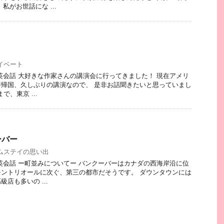
私がお世話にな ...
イベート
大好きな作家さんの講演会に行ってきました！ 現在アメリ
帰国、久しぶりの講演なので、 是非お話聞きたいと思っていまし
で、東京 ...
ーバー
ムステイの思い出
ー町並みについてー バンクーバーはカナダの西海岸沿に位
ントリオールに次ぐ、第三の都市だそうです。 ダウンタウンには
店も多いの ...