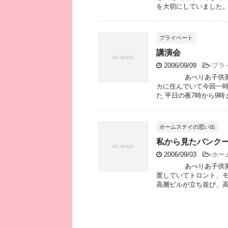
を大切にしていました。 
プライベート
講演会
2006/09/09
-
プラ
あべりあ子供英会話 
カに住んでいて今回一時
た 平日の夜7時から9時ま
ホームステイの思い出
私から見たバンク
2006/09/03
-
ホー
あべりあ子供英会話 
置していてトロント、モ
高層ビルが立ち並び、高級