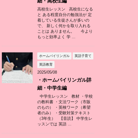
細・高校生編
高校生レッスン 高校生になる
と ある程度自分の勉強法が 定
着している生徒さんが多いの
で、 新しく何かを取り入れる
ことは ありません。 今より
もっと効率よく 学 ...
ホームバイリンガル
英語子育て
英語教育
2025/05/08
・ホームバイリンガル詳
細・中学生編
中学生レッスン 教材 ・学校
の教科書 ・文法ワーク（市販
のもの） ・英検ワーク（希望
者のみ） ・受験対策テキスト
（3年生） 【音読】 中学生レ
ッスンでは 英語 ...