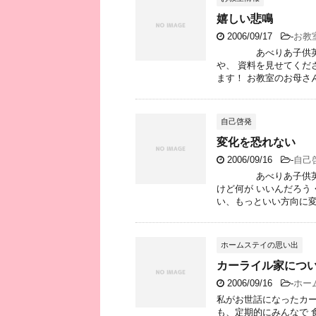
嬉しい悲鳴
2006/09/17
-
お教
あべりあ子供英会話
や、 資料を見せてくだ
ます！ お教室のお母さん
自己啓発
変化を恐れない
2006/09/16
-
自己
あべりあ子供英会話
けど何が いいんだろう
い、もっといい方向に変え
ホームステイの思い出
カーライル家につ
2006/09/16
-
ホー
私がお世話になったカー
も、定期的にみんなで 