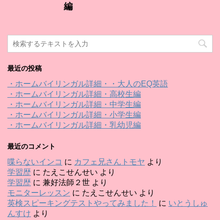
編
最近の投稿
・ホームバイリンガル詳細・・大人のEQ英語
・ホームバイリンガル詳細・高校生編
・ホームバイリンガル詳細・中学生編
・ホームバイリンガル詳細・小学生編
・ホームバイリンガル詳細・乳幼児編
最近のコメント
喋らないインコ
に
カフェ兄さんトモヤ
より
学習歴
に
たえこせんせい
より
学習歴
に
兼好法師２世
より
モニターレッスン
に
たえこせんせい
より
英検スピーキングテストやってみました！
に
いとうしゅ
んすけ
より