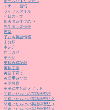
ホームバイリンガル
マナー・習慣
ライフスタイル
今日の一文
保護者＆生徒の声
先生向け定例会
声楽
子ども英語情報
未分類
本紹介
自己啓発
英会話
英検合格記録
英検面接
英語子育て
英語手遊び歌
英語教育
英語絵本音読メソッド
間違いだらけの英語学習法
間違いだらけの英語学習法２
間違いだらけの英語学習法３
間違いだらけの英語学習法４