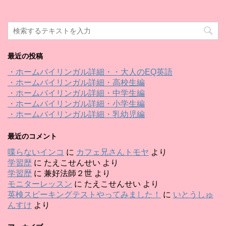
最近の投稿
・ホームバイリンガル詳細・・大人のEQ英語
・ホームバイリンガル詳細・高校生編
・ホームバイリンガル詳細・中学生編
・ホームバイリンガル詳細・小学生編
・ホームバイリンガル詳細・乳幼児編
最近のコメント
喋らないインコ
に
カフェ兄さんトモヤ
より
学習歴
に
たえこせんせい
より
学習歴
に
兼好法師２世
より
モニターレッスン
に
たえこせんせい
より
英検スピーキングテストやってみました！
に
いとうしゅ
んすけ
より