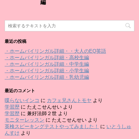
編
最近の投稿
・ホームバイリンガル詳細・・大人のEQ英語
・ホームバイリンガル詳細・高校生編
・ホームバイリンガル詳細・中学生編
・ホームバイリンガル詳細・小学生編
・ホームバイリンガル詳細・乳幼児編
最近のコメント
喋らないインコ
に
カフェ兄さんトモヤ
より
学習歴
に
たえこせんせい
より
学習歴
に
兼好法師２世
より
モニターレッスン
に
たえこせんせい
より
英検スピーキングテストやってみました！
に
いとうしゅ
んすけ
より