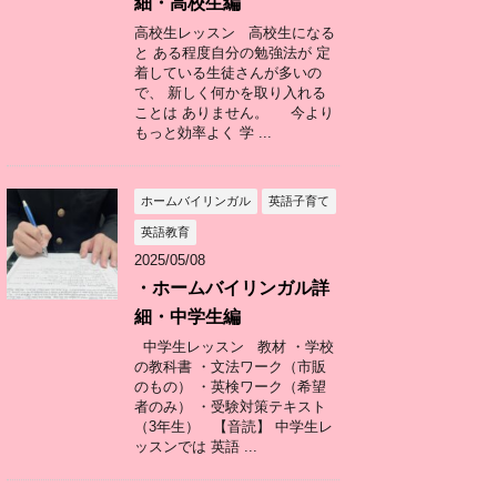
細・高校生編
高校生レッスン 高校生になる
と ある程度自分の勉強法が 定
着している生徒さんが多いの
で、 新しく何かを取り入れる
ことは ありません。 今より
もっと効率よく 学 ...
ホームバイリンガル
英語子育て
英語教育
2025/05/08
・ホームバイリンガル詳
細・中学生編
中学生レッスン 教材 ・学校
の教科書 ・文法ワーク（市販
のもの） ・英検ワーク（希望
者のみ） ・受験対策テキスト
（3年生） 【音読】 中学生レ
ッスンでは 英語 ...