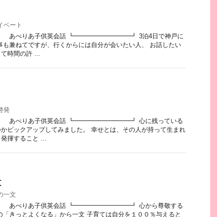
イベート
 あべりあ子供英会話 ┗━━━━━━━━━┛ 3泊4日で神戸に
事も兼ねてですが、行くからには自分が会いたい人、 お話したい
時間の許 ...
啓発
 あべりあ子供英会話 ┗━━━━━━━━━┛ 心に残っている
かピックアップしてみました。 幸せとは、その人が持って生まれ
揮すること ...
文
の一文
 あべりあ子供英会話 ┗━━━━━━━━━┛ 心から尊敬する
の「きっとよくなる」から一文 子育ては自分を１００％与えると