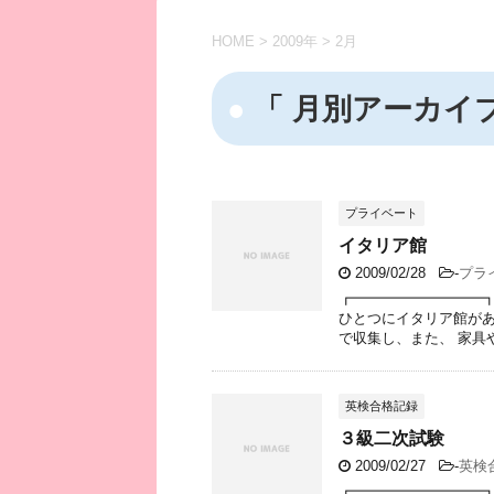
HOME
>
2009年
>
2月
「 月別アーカイブ：
プライベート
イタリア館
2009/02/28
-
プラ
┏━━━━━━━━━┓
ひとつにイタリア館があ
で収集し、また、 家具や
英検合格記録
３級二次試験
2009/02/27
-
英検
┏━━━━━━━━━┓