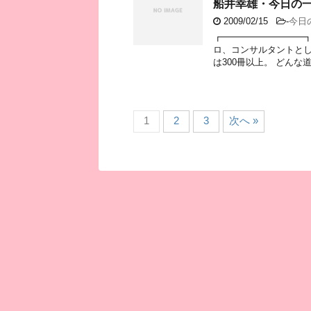
船井幸雄・今日の
2009/02/15
-
今日
┏━━━━━━━━━┓
ロ、コンサルタントとし
は300冊以上。 どんな道
1
2
3
次へ »