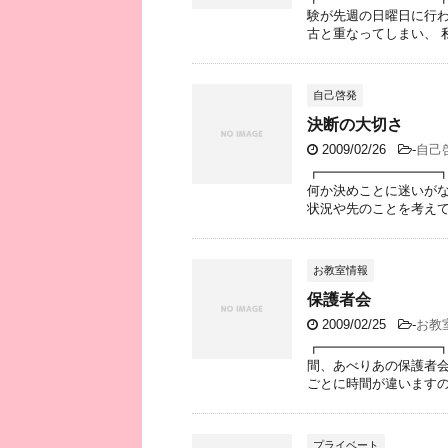
験が先週の日曜日に行わ
古と重なってしまい、 私は
自己啓発
決断の大切さ
2009/02/26
-
自己
┏━━━━━━━━━┓
何か決めことに迷いがな
状況や先のことを考えて 
お教室情報
保護者会
2009/02/25
-
お教
┏━━━━━━━━━┓
間、あべりあの保護者会
ごとに時間が違いますので
プライベート