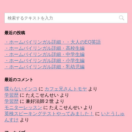
最近の投稿
・ホームバイリンガル詳細・・大人のEQ英語
・ホームバイリンガル詳細・高校生編
・ホームバイリンガル詳細・中学生編
・ホームバイリンガル詳細・小学生編
・ホームバイリンガル詳細・乳幼児編
最近のコメント
喋らないインコ
に
カフェ兄さんトモヤ
より
学習歴
に
たえこせんせい
より
学習歴
に
兼好法師２世
より
モニターレッスン
に
たえこせんせい
より
英検スピーキングテストやってみました！
に
いとうしゅ
んすけ
より