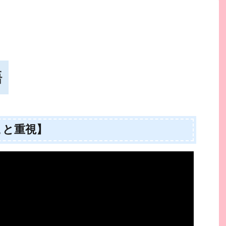
語
こと重視】