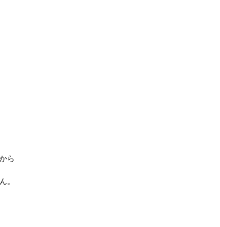
から
ん。