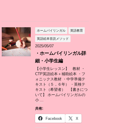
ホームバイリンガル
英語教育
英語絵本音読メソッド
2025/05/07
・ホームバイリンガル詳
細・小学生編
【小学生レッスン】 教材 ・
CTP英語絵本＋補助絵本 ・フ
ォニックス教材 ・中学準備テ
キスト（５，６年） ・英検テ
キスト（希望者） 【書きにつ
いて】 ホームバイリンガルの
小 ...
共有:
Facebook
X