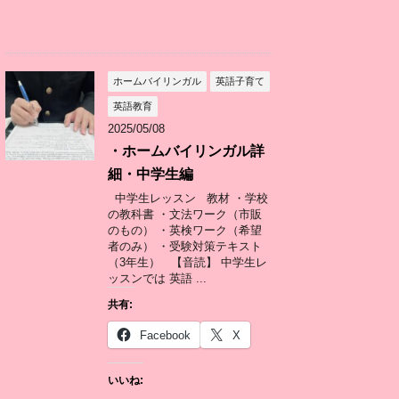
ホームバイリンガル
英語子育て
英語教育
2025/05/08
・ホームバイリンガル詳
細・中学生編
中学生レッスン 教材 ・学校
の教科書 ・文法ワーク（市販
のもの） ・英検ワーク（希望
者のみ） ・受験対策テキスト
（3年生） 【音読】 中学生レ
ッスンでは 英語 ...
共有:
Facebook
X
いいね: