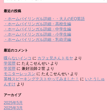
最近の投稿
・ホームバイリンガル詳細・・大人のEQ英語
・ホームバイリンガル詳細・高校生編
・ホームバイリンガル詳細・中学生編
・ホームバイリンガル詳細・小学生編
・ホームバイリンガル詳細・乳幼児編
最近のコメント
喋らないインコ
に
カフェ兄さんトモヤ
より
学習歴
に
たえこせんせい
より
学習歴
に
兼好法師２世
より
モニターレッスン
に
たえこせんせい
より
英検スピーキングテストやってみました！
に
いとうしゅ
んすけ
より
アーカイブ
2025年5月
2025年3月