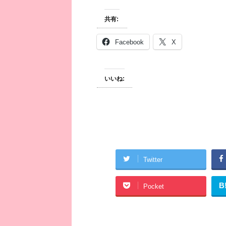
共有:
Facebook
X
いいね:
Twitter
B
Pocket