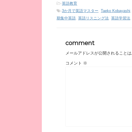
-
英語教育
-
3か月で英語マスター
,
Taeko Kobayashi
期集中英語
,
英語リスニング法
,
英語学習法
comment
メールアドレスが公開されることは
コメント
※