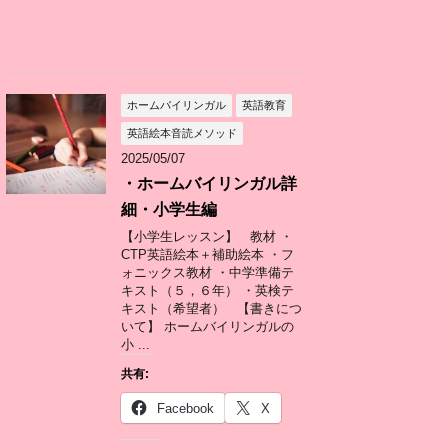
ホームバイリンガル
英語教育
英語絵本音読メソッド
2025/05/07
・ホームバイリンガル詳
細・小学生編
【小学生レッスン】 教材 ・
CTP英語絵本＋補助絵本 ・フ
ォニックス教材 ・中学準備テ
キスト（５，６年） ・英検テ
キスト（希望者） 【書きにつ
いて】 ホームバイリンガルの
小 ...
共有:
Facebook
X