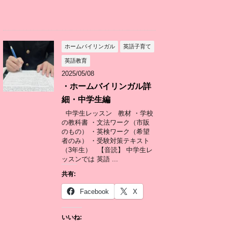
ホームバイリンガル
英語子育て
英語教育
2025/05/08
・ホームバイリンガル詳
細・中学生編
中学生レッスン 教材 ・学校
の教科書 ・文法ワーク（市販
のもの） ・英検ワーク（希望
者のみ） ・受験対策テキスト
（3年生） 【音読】 中学生レ
ッスンでは 英語 ...
共有:
Facebook
X
いいね: