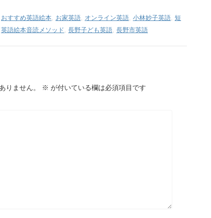
,
おすすめ英語絵本
,
お家英語
,
オンライン英語
,
小林妙子英語
,
短
,
英語絵本音読メソッド
,
長野子ども英語
,
長野市英語
ありません。
※
が付いている欄は必須項目です