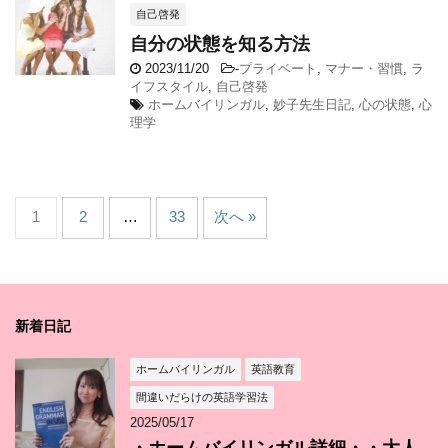
自己啓発
自分の状態を知る方法
2023/11/20
-
プライベート
,
マナー・習慣
,
ラ
イフスタイル
,
自己啓発
ホームバイリンガル
,
妙子先生日記
,
心の状態
,
心
理学
1
2
…
33
次へ »
新着日記
ホームバイリンガル
英語教育
間違いだらけの英語学習法
2025/05/17