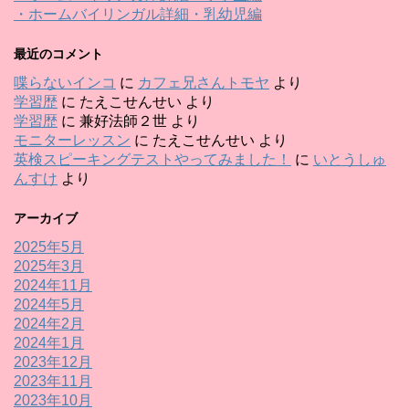
・ホームバイリンガル詳細・乳幼児編
最近のコメント
喋らないインコ
に
カフェ兄さんトモヤ
より
学習歴
に
たえこせんせい
より
学習歴
に
兼好法師２世
より
モニターレッスン
に
たえこせんせい
より
英検スピーキングテストやってみました！
に
いとうしゅ
んすけ
より
アーカイブ
2025年5月
2025年3月
2024年11月
2024年5月
2024年2月
2024年1月
2023年12月
2023年11月
2023年10月