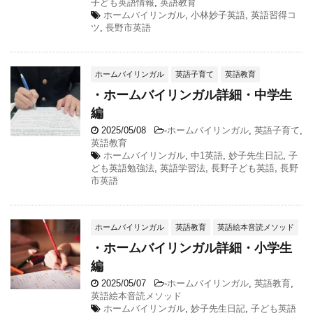
子ども英語情報
,
英語教育
ホームバイリンガル
,
小林妙子英語
,
英語習得コ
ツ
,
長野市英語
ホームバイリンガル
英語子育て
英語教育
・ホームバイリンガル詳細・中学生
編
2025/05/08
-
ホームバイリンガル
,
英語子育て
,
英語教育
ホームバイリンガル
,
中1英語
,
妙子先生日記
,
子
ども英語勉強法
,
英語学習法
,
長野子ども英語
,
長野
市英語
ホームバイリンガル
英語教育
英語絵本音読メソッド
・ホームバイリンガル詳細・小学生
編
2025/05/07
-
ホームバイリンガル
,
英語教育
,
英語絵本音読メソッド
ホームバイリンガル
,
妙子先生日記
,
子ども英語