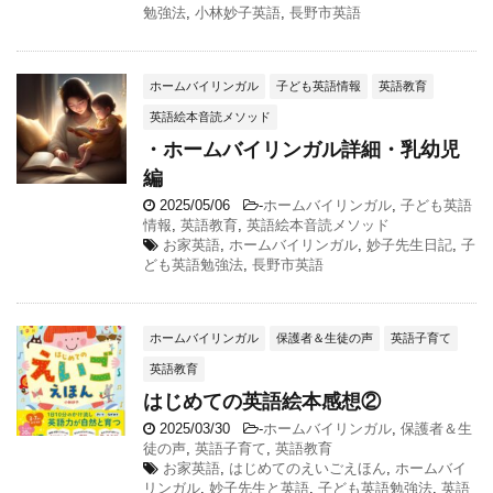
勉強法
,
小林妙子英語
,
長野市英語
ホームバイリンガル
子ども英語情報
英語教育
英語絵本音読メソッド
・ホームバイリンガル詳細・乳幼児
編
2025/05/06
-
ホームバイリンガル
,
子ども英語
情報
,
英語教育
,
英語絵本音読メソッド
お家英語
,
ホームバイリンガル
,
妙子先生日記
,
子
ども英語勉強法
,
長野市英語
ホームバイリンガル
保護者＆生徒の声
英語子育て
英語教育
はじめての英語絵本感想②
2025/03/30
-
ホームバイリンガル
,
保護者＆生
徒の声
,
英語子育て
,
英語教育
お家英語
,
はじめてのえいごえほん
,
ホームバイ
リンガル
,
妙子先生と英語
,
子ども英語勉強法
,
英語