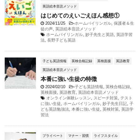
英語絵本音読メソッド
はじめてのえいごえほん感想①
2024/11/25
-
ホームバイリンガル
,
保護者＆生
徒の声
,
英語絵本音読メソッド
ホームバイリンガル
,
妙子先生と英語
,
英語学習
法
,
長野子ども英語
子ども英語情報
英検合格記録
英検面接
英語教育
英語絵本音読メソッド
本番に強い生徒の特徴
2024/02/10
-
子ども英語情報
,
英検合格記録
,
英検面接
,
英語教育
,
英語絵本音読メソッド
オンライン体験レッスン
,
スピーチ対策
,
テスト
に強い生徒
,
ホームバイリンガル
,
妙子先生日記
,
子
ども英語勉強法
,
本番に強い生徒
,
英検対策
,
英語学
習法
プライベート
マナー・習慣
ライフスタイル