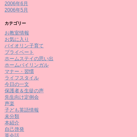
2006年6月
2006年5月
カテゴリー
お教室情報
お気に入り
バイオリン子育て
プライベート
ホームステイの思い出
ホームバイリンガル
マナー・習慣
ライフスタイル
今日の一文
保護者＆生徒の声
先生向け定例会
声楽
子ども英語情報
未分類
本紹介
自己啓発
英会話