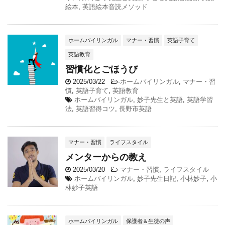
絵本
,
英語絵本音読メソッド
ホームバイリンガル
マナー・習慣
英語子育て
英語教育
習慣化とごほうび
2025/03/22
-
ホームバイリンガル
,
マナー・習
慣
,
英語子育て
,
英語教育
ホームバイリンガル
,
妙子先生と英語
,
英語学習
法
,
英語習得コツ
,
長野市英語
マナー・習慣
ライフスタイル
メンターからの教え
2025/03/20
-
マナー・習慣
,
ライフスタイル
ホームバイリンガル
,
妙子先生日記
,
小林妙子
,
小
林妙子英語
ホームバイリンガル
保護者＆生徒の声