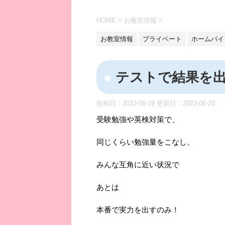
HOME
>
お教室情報
>
お教室情報
プライベート
ホームバイ
テストで結果を
投稿日：2023-06-19 更新日：
2023-06-20
受験勉強や英検対策で、
同じくらい勉強量をこなし、
みんな互角に近い状況で
あとは
本番で実力を出すのみ！