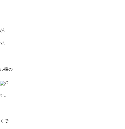
が、
で、
ル欄の
と
す。
くで