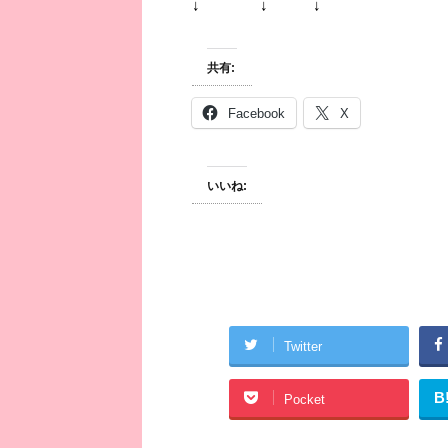
↓ ↓ ↓
共有:
Facebook
X
いいね:
Twitter
B
Pocket