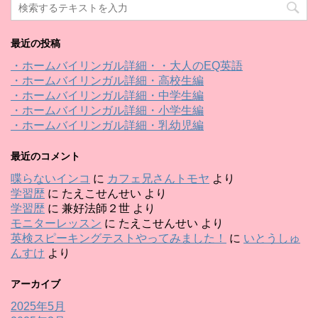
最近の投稿
・ホームバイリンガル詳細・・大人のEQ英語
・ホームバイリンガル詳細・高校生編
・ホームバイリンガル詳細・中学生編
・ホームバイリンガル詳細・小学生編
・ホームバイリンガル詳細・乳幼児編
最近のコメント
喋らないインコ
に
カフェ兄さんトモヤ
より
学習歴
に
たえこせんせい
より
学習歴
に
兼好法師２世
より
モニターレッスン
に
たえこせんせい
より
英検スピーキングテストやってみました！
に
いとうしゅ
んすけ
より
アーカイブ
2025年5月