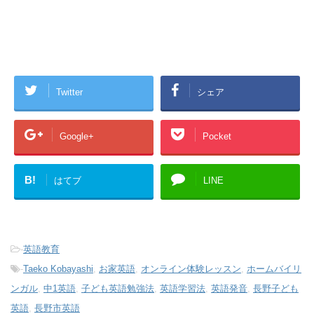
Twitter
シェア
Google+
Pocket
B!
はてブ
LINE
-
英語教育
-
Taeko Kobayashi
,
お家英語
,
オンライン体験レッスン
,
ホームバイリ
ンガル
,
中1英語
,
子ども英語勉強法
,
英語学習法
,
英語発音
,
長野子ども
英語
,
長野市英語