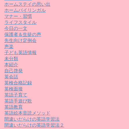
ホームステイの思い出
ホームバイリンガル
マナー・習慣
ライフスタイル
今日の一文
保護者＆生徒の声
先生向け定例会
声楽
子ども英語情報
未分類
本紹介
自己啓発
英会話
英検合格記録
英検面接
英語子育て
英語手遊び歌
英語教育
英語絵本音読メソッド
間違いだらけの英語学習法
間違いだらけの英語学習法２