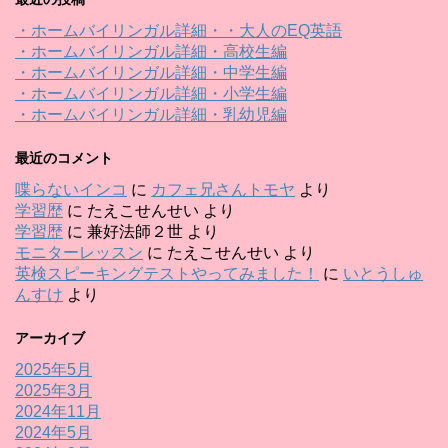
・ホームバイリンガル詳細・・大人のEQ英語
・ホームバイリンガル詳細・高校生編
・ホームバイリンガル詳細・中学生編
・ホームバイリンガル詳細・小学生編
・ホームバイリンガル詳細・乳幼児編
最近のコメント
喋らないインコ
に
カフェ兄さんトモヤ
より
学習歴
に
たえこせんせい
より
学習歴
に
兼好法師２世
より
モニターレッスン
に
たえこせんせい
より
英検スピーキングテストやってみました！
に
いとうしゅ
んすけ
より
アーカイブ
2025年5月
2025年3月
2024年11月
2024年5月