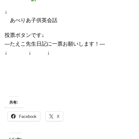
↓
あべりあ子供英会話
投票ボタンです↓
―たえこ先生日記に一票お願いします！―
↓ ↓ ↓
共有:
Facebook
X
いいね: