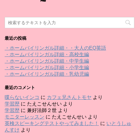
最近の投稿
・ホームバイリンガル詳細・・大人のEQ英語
・ホームバイリンガル詳細・高校生編
・ホームバイリンガル詳細・中学生編
・ホームバイリンガル詳細・小学生編
・ホームバイリンガル詳細・乳幼児編
最近のコメント
喋らないインコ
に
カフェ兄さんトモヤ
より
学習歴
に
たえこせんせい
より
学習歴
に
兼好法師２世
より
モニターレッスン
に
たえこせんせい
より
英検スピーキングテストやってみました！
に
いとうしゅ
んすけ
より