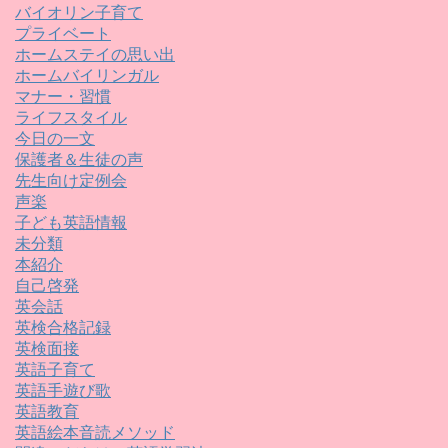
バイオリン子育て
プライベート
ホームステイの思い出
ホームバイリンガル
マナー・習慣
ライフスタイル
今日の一文
保護者＆生徒の声
先生向け定例会
声楽
子ども英語情報
未分類
本紹介
自己啓発
英会話
英検合格記録
英検面接
英語子育て
英語手遊び歌
英語教育
英語絵本音読メソッド