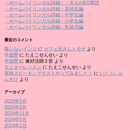
・ホームバイリンガル詳細・・大人のEQ英語
・ホームバイリンガル詳細・高校生編
・ホームバイリンガル詳細・中学生編
・ホームバイリンガル詳細・小学生編
・ホームバイリンガル詳細・乳幼児編
最近のコメント
喋らないインコ
に
カフェ兄さんトモヤ
より
学習歴
に
たえこせんせい
より
学習歴
に
兼好法師２世
より
モニターレッスン
に
たえこせんせい
より
英検スピーキングテストやってみました！
に
いとうしゅ
んすけ
より
アーカイブ
2025年5月
2025年3月
2024年11月
2024年5月
2024年2月