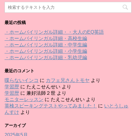
最近の投稿
・ホームバイリンガル詳細・・大人のEQ英語
・ホームバイリンガル詳細・高校生編
・ホームバイリンガル詳細・中学生編
・ホームバイリンガル詳細・小学生編
・ホームバイリンガル詳細・乳幼児編
最近のコメント
喋らないインコ
に
カフェ兄さんトモヤ
より
学習歴
に
たえこせんせい
より
学習歴
に
兼好法師２世
より
モニターレッスン
に
たえこせんせい
より
英検スピーキングテストやってみました！
に
いとうしゅ
んすけ
より
アーカイブ
2025年5月