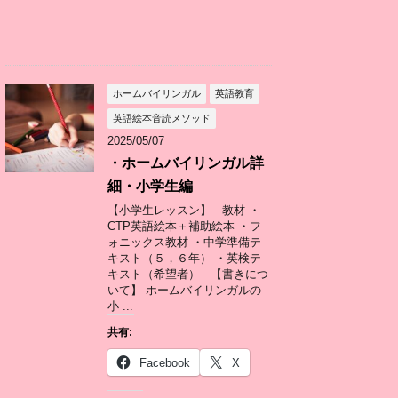
ホームバイリンガル
英語教育
英語絵本音読メソッド
2025/05/07
・ホームバイリンガル詳
細・小学生編
【小学生レッスン】 教材 ・
CTP英語絵本＋補助絵本 ・フ
ォニックス教材 ・中学準備テ
キスト（５，６年） ・英検テ
キスト（希望者） 【書きにつ
いて】 ホームバイリンガルの
小 ...
共有:
Facebook
X