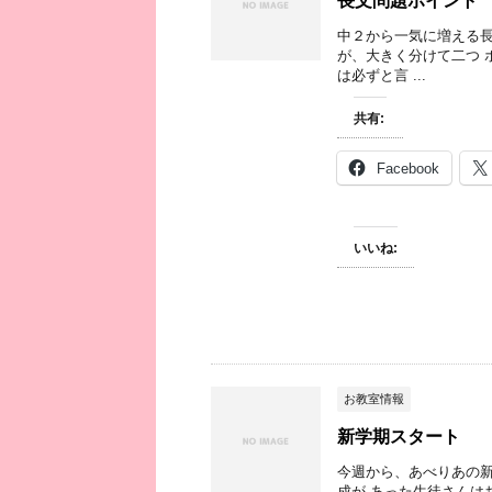
長文問題ポイント
中２から一気に増える長
が、大きく分けて二つ 
は必ずと言 ...
共有:
Facebook
いいね:
お教室情報
新学期スタート
今週から、あべりあの新
成が あった生徒さんは