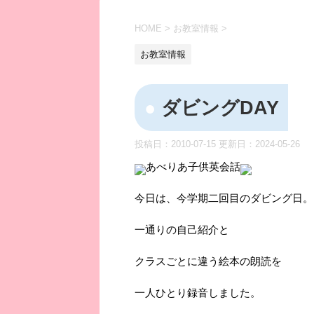
HOME
>
お教室情報
>
お教室情報
ダビングDAY
投稿日：2010-07-15 更新日：
2024-05-26
あべりあ子供英会話
今日は、今学期二回目のダビング日。
一通りの自己紹介と
クラスごとに違う絵本の朗読を
一人ひとり録音しました。