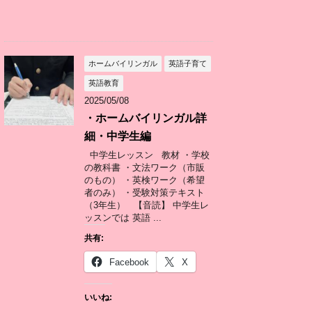
ホームバイリンガル
英語子育て
英語教育
2025/05/08
・ホームバイリンガル詳
細・中学生編
中学生レッスン 教材 ・学校
の教科書 ・文法ワーク（市販
のもの） ・英検ワーク（希望
者のみ） ・受験対策テキスト
（3年生） 【音読】 中学生レ
ッスンでは 英語 ...
共有:
Facebook
X
いいね: