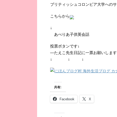
ブリティッシュコロンビア大学へのサ
こちらから
↓
あべりあ子供英会話
投票ボタンです↓
―たえこ先生日記に一票お願いします
↓ ↓ ↓
共有:
Facebook
X