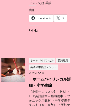
ッスンでは 英語 ...
共有:
Facebook
X
いいね:
ホームバイリンガル
英語教育
英語絵本音読メソッド
2025/05/07
・ホームバイリンガル詳
細・小学生編
【小学生レッスン】 教材 ・
CTP英語絵本＋補助絵本 ・フ
ォニックス教材 ・中学準備テ
キスト（５，６年） ・英検テ