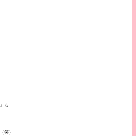
」も
（笑）