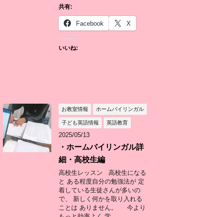
共有:
Facebook
X
いいね:
お教室情報
ホームバイリンガル
子ども英語情報
英語教育
2025/05/13
・ホームバイリンガル詳
細・高校生編
高校生レッスン 高校生になる
と ある程度自分の勉強法が 定
着している生徒さんが多いの
で、 新しく何かを取り入れる
ことは ありません。 今より
もっと効率よく 学 ...