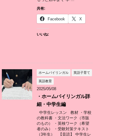
共有:
Facebook
X
いいね:
ホームバイリンガル
英語子育て
英語教育
2025/05/08
・ホームバイリンガル詳
細・中学生編
中学生レッスン 教材 ・学校
の教科書 ・文法ワーク（市販
のもの） ・英検ワーク（希望
者のみ） ・受験対策テキスト
（3年生） 【音読】 中学生レ