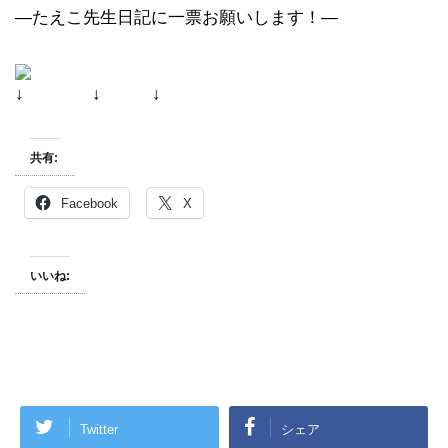
―たえこ先生日記に一票お願いします！―
↓ ↓ ↓
共有:
Facebook
X
いいね:
Twitter
シェア