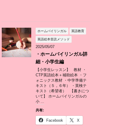
ホームバイリンガル
英語教育
英語絵本音読メソッド
2025/05/07
・ホームバイリンガル詳
細・小学生編
【小学生レッスン】 教材 ・
CTP英語絵本＋補助絵本 ・フ
ォニックス教材 ・中学準備テ
キスト（５，６年） ・英検テ
キスト（希望者） 【書きにつ
いて】 ホームバイリンガルの
小 ...
共有:
Facebook
X