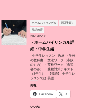
ホームバイリンガル
英語子育て
英語教育
2025/05/08
・ホームバイリンガル詳
細・中学生編
中学生レッスン 教材 ・学校
の教科書 ・文法ワーク（市販
のもの） ・英検ワーク（希望
者のみ） ・受験対策テキスト
（3年生） 【音読】 中学生レ
ッスンでは 英語 ...
共有:
Facebook
X
いいね: