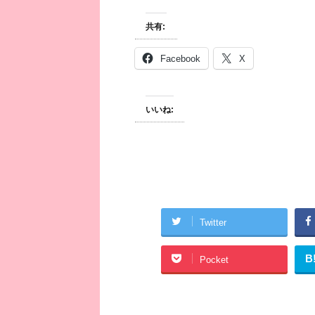
共有:
Facebook
X
いいね:
Twitter
B
Pocket