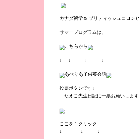
カナダ留学＆
ブリティッシュコロン
サマープログラムは、
こちらから
↓ ↓ ↓ ↓
あべりあ子供英会話
投票ボタンです↓
―たえこ先生日記に一票お願いします
ここを１クリック
↓ ↓ ↓