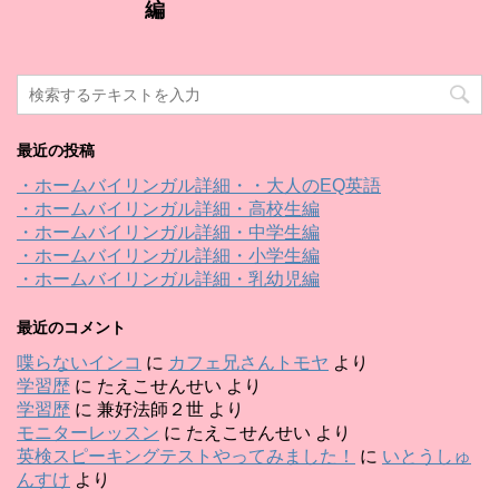
編
最近の投稿
・ホームバイリンガル詳細・・大人のEQ英語
・ホームバイリンガル詳細・高校生編
・ホームバイリンガル詳細・中学生編
・ホームバイリンガル詳細・小学生編
・ホームバイリンガル詳細・乳幼児編
最近のコメント
喋らないインコ
に
カフェ兄さんトモヤ
より
学習歴
に
たえこせんせい
より
学習歴
に
兼好法師２世
より
モニターレッスン
に
たえこせんせい
より
英検スピーキングテストやってみました！
に
いとうしゅ
んすけ
より