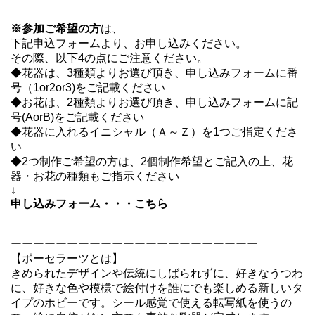
※参加ご希望の方
は、
下記申込フォームより、お申し込みください。
その際、以下4の点にご注意ください。
◆花器は、3種類よりお選び頂き、申し込みフォームに番
号（1or2or3)をご記載ください
◆お花は、2種類よりお選び頂き、申し込みフォームに記
号(AorB)をご記載ください
◆花器に入れるイニシャル（Ａ～Ｚ）を1つご指定くださ
い
◆2つ制作ご希望の方は、2個制作希望とご記入の上、花
器・お花の種類もご指示ください
↓
申し込みフォーム・・・こちら
ーーーーーーーーーーーーーーーーーーーーーー
【ポーセラーツとは】
きめられたデザインや伝統にしばられずに、好きなうつわ
に、好きな色や模様で絵付けを誰にでも楽しめる新しいタ
イプのホビーです。シール感覚で使える転写紙を使うの