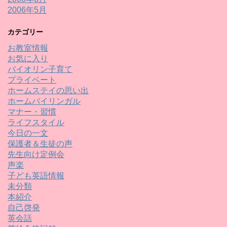
2006年5月
カテゴリー
お教室情報
お気に入り
バイオリン子育て
プライベート
ホームステイの思い出
ホームバイリンガル
マナー・習慣
ライフスタイル
今日の一文
保護者＆生徒の声
先生向け定例会
声楽
子ども英語情報
未分類
本紹介
自己啓発
英会話