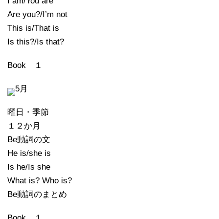
I am/You are
Are you?/I’m not
This is/That is
Is this?/Is that?
Book １
5月
曜日・季節
１２か月
Be動詞の文
He is/she is
Is he/Is she
What is? Who is?
Be動詞のまとめ
Book １