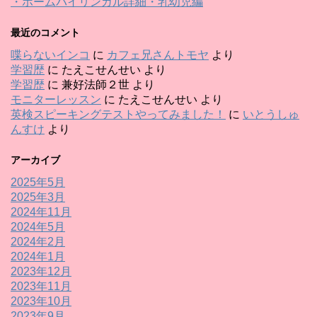
・ホームバイリンガル詳細・乳幼児編
最近のコメント
喋らないインコ
に
カフェ兄さんトモヤ
より
学習歴
に
たえこせんせい
より
学習歴
に
兼好法師２世
より
モニターレッスン
に
たえこせんせい
より
英検スピーキングテストやってみました！
に
いとうしゅ
んすけ
より
アーカイブ
2025年5月
2025年3月
2024年11月
2024年5月
2024年2月
2024年1月
2023年12月
2023年11月
2023年10月
2023年9月