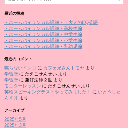
最近の投稿
・ホームバイリンガル詳細・・大人のEQ英語
・ホームバイリンガル詳細・高校生編
・ホームバイリンガル詳細・中学生編
・ホームバイリンガル詳細・小学生編
・ホームバイリンガル詳細・乳幼児編
最近のコメント
喋らないインコ
に
カフェ兄さんトモヤ
より
学習歴
に
たえこせんせい
より
学習歴
に
兼好法師２世
より
モニターレッスン
に
たえこせんせい
より
英検スピーキングテストやってみました！
に
いとうしゅ
んすけ
より
アーカイブ
2025年5月
2025年3月