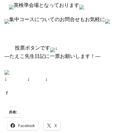
英検準会場となっております
集中コースについてのお問合せもお気軽に
投票ボタンです
↓
―たえこ先生日記に一票お願いします！―
↓ ↓ ↓
ｆ
共有:
Facebook
X