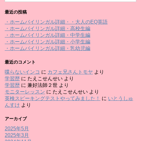
最近の投稿
・ホームバイリンガル詳細・・大人のEQ英語
・ホームバイリンガル詳細・高校生編
・ホームバイリンガル詳細・中学生編
・ホームバイリンガル詳細・小学生編
・ホームバイリンガル詳細・乳幼児編
最近のコメント
喋らないインコ
に
カフェ兄さんトモヤ
より
学習歴
に
たえこせんせい
より
学習歴
に
兼好法師２世
より
モニターレッスン
に
たえこせんせい
より
英検スピーキングテストやってみました！
に
いとうしゅ
んすけ
より
アーカイブ
2025年5月
2025年3月