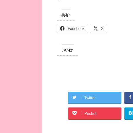
共有:
Facebook
X
いいね:
Twitter
B
Pocket