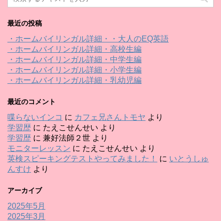
最近の投稿
・ホームバイリンガル詳細・・大人のEQ英語
・ホームバイリンガル詳細・高校生編
・ホームバイリンガル詳細・中学生編
・ホームバイリンガル詳細・小学生編
・ホームバイリンガル詳細・乳幼児編
最近のコメント
喋らないインコ
に
カフェ兄さんトモヤ
より
学習歴
に
たえこせんせい
より
学習歴
に
兼好法師２世
より
モニターレッスン
に
たえこせんせい
より
英検スピーキングテストやってみました！
に
いとうしゅ
んすけ
より
アーカイブ
2025年5月
2025年3月