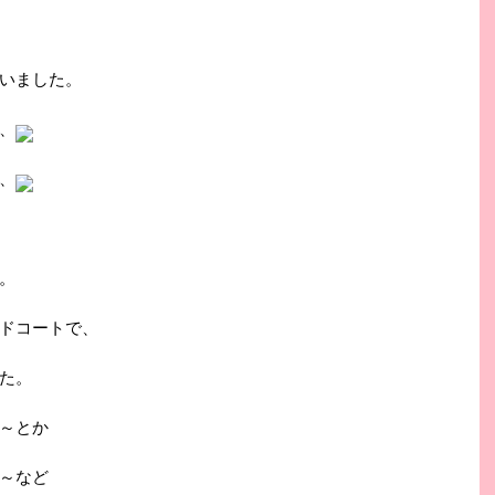
いました。
、
、
。
ドコートで、
た。
～とか
～など