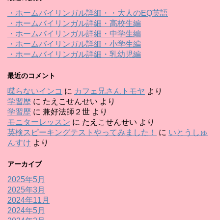
・ホームバイリンガル詳細・・大人のEQ英語
・ホームバイリンガル詳細・高校生編
・ホームバイリンガル詳細・中学生編
・ホームバイリンガル詳細・小学生編
・ホームバイリンガル詳細・乳幼児編
最近のコメント
喋らないインコ
に
カフェ兄さんトモヤ
より
学習歴
に
たえこせんせい
より
学習歴
に
兼好法師２世
より
モニターレッスン
に
たえこせんせい
より
英検スピーキングテストやってみました！
に
いとうしゅ
んすけ
より
アーカイブ
2025年5月
2025年3月
2024年11月
2024年5月