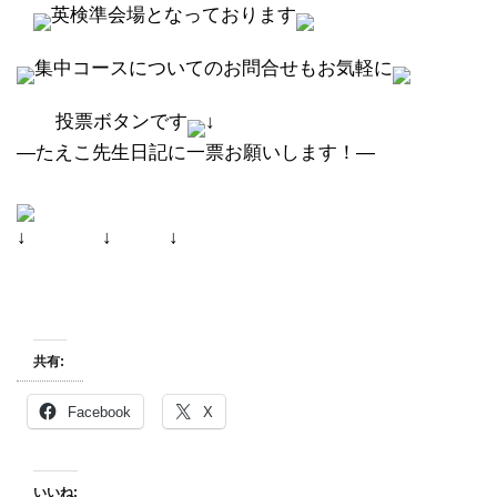
英検準会場となっております
集中コースについてのお問合せもお気軽に
投票ボタンです
↓
―たえこ先生日記に一票お願いします！―
↓ ↓ ↓
共有:
Facebook
X
いいね: