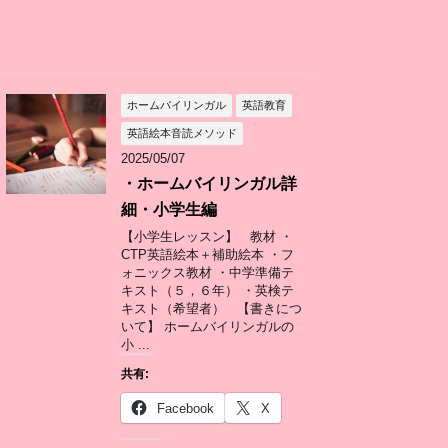
ホームバイリンガル
英語教育
英語絵本音読メソッド
2025/05/07
・ホームバイリンガル詳
細・小学生編
【小学生レッスン】 教材 ・
CTP英語絵本＋補助絵本 ・フ
ォニックス教材 ・中学準備テ
キスト（５，６年） ・英検テ
キスト（希望者） 【書きにつ
いて】 ホームバイリンガルの
小 ...
共有:
Facebook
X