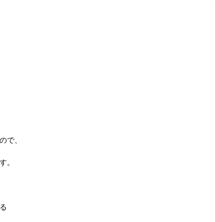
ので、
す。
る