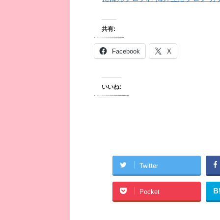
共有:
Facebook
X
いいね:
Twitter
B
Pocket