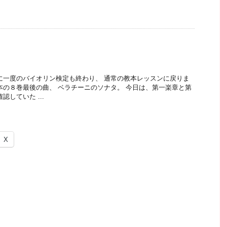
に一度のバイオリン検定も終わり、 通常の教本レッスンに戻りま
本の８巻最後の曲、 ベラチーニのソナタ。 今日は、第一楽章と第
認していた ...
X