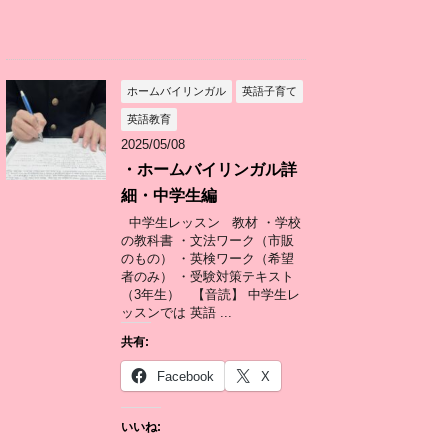
ホームバイリンガル
英語子育て
英語教育
2025/05/08
・ホームバイリンガル詳
細・中学生編
中学生レッスン 教材 ・学校
の教科書 ・文法ワーク（市販
のもの） ・英検ワーク（希望
者のみ） ・受験対策テキスト
（3年生） 【音読】 中学生レ
ッスンでは 英語 ...
共有:
Facebook
X
いいね: