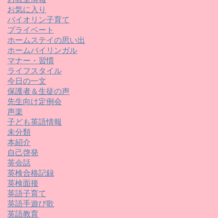
お気に入り
バイオリン子育て
プライベート
ホームステイの思い出
ホームバイリンガル
マナー・習慣
ライフスタイル
今日の一文
保護者＆生徒の声
先生向け定例会
声楽
子ども英語情報
未分類
本紹介
自己啓発
英会話
英検合格記録
英検面接
英語子育て
英語手遊び歌
英語教育