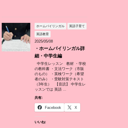
ホームバイリンガル
英語子育て
英語教育
2025/05/08
・ホームバイリンガル詳
細・中学生編
中学生レッスン 教材 ・学校
の教科書 ・文法ワーク（市販
のもの） ・英検ワーク（希望
者のみ） ・受験対策テキスト
（3年生） 【音読】 中学生レ
ッスンでは 英語 ...
共有:
Facebook
X
いいね: