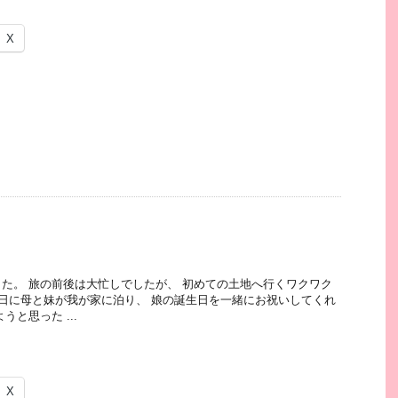
X
た。 旅の前後は大忙しでしたが、 初めての土地へ行くワクワク
前日に母と妹が我が家に泊り、 娘の誕生日を一緒にお祝いしてくれ
うと思った ...
X