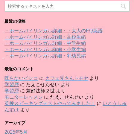
最近の投稿
・ホームバイリンガル詳細・・大人のEQ英語
・ホームバイリンガル詳細・高校生編
・ホームバイリンガル詳細・中学生編
・ホームバイリンガル詳細・小学生編
・ホームバイリンガル詳細・乳幼児編
最近のコメント
喋らないインコ
に
カフェ兄さんトモヤ
より
学習歴
に
たえこせんせい
より
学習歴
に
兼好法師２世
より
モニターレッスン
に
たえこせんせい
より
英検スピーキングテストやってみました！
に
いとうしゅ
んすけ
より
アーカイブ
2025年5月