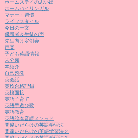
ホームステイの思い出
ホームバイリンガル
マナー・習慣
ライフスタイル
今日の一文
保護者＆生徒の声
先生向け定例会
声楽
子ども英語情報
未分類
本紹介
自己啓発
英会話
英検合格記録
英検面接
英語子育て
英語手遊び歌
英語教育
英語絵本音読メソッド
間違いだらけの英語学習法
間違いだらけの英語学習法２
間違いだらけの英語学習法３