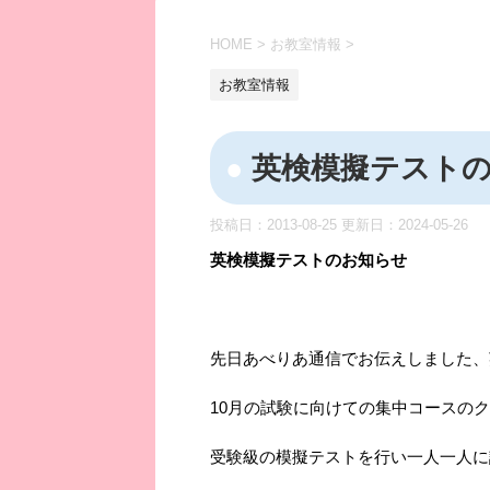
HOME
>
お教室情報
>
お教室情報
英検模擬テスト
投稿日：2013-08-25 更新日：
2024-05-26
英検模擬テストのお知らせ
先日あべりあ通信でお伝えしました、
10月の試験に向けての集中コースの
受験級の模擬テストを行い一人一人に