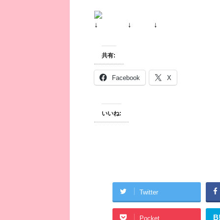
↓ ↓ ↓
共有:
Facebook
X
いいね:
Twitter
B
Pocket