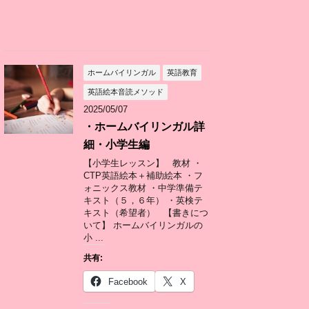
ホームバイリンガル
英語教育
英語絵本音読メソッド
2025/05/07
・ホームバイリンガル詳
細・小学生編
【小学生レッスン】 教材 ・
CTP英語絵本＋補助絵本 ・フ
ォニックス教材 ・中学準備テ
キスト（５，６年） ・英検テ
キスト（希望者） 【書きにつ
いて】 ホームバイリンガルの
小 ...
共有:
Facebook
X