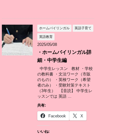
ホームバイリンガル
英語子育て
英語教育
2025/05/08
・ホームバイリンガル詳
細・中学生編
中学生レッスン 教材 ・学校
の教科書 ・文法ワーク（市販
のもの） ・英検ワーク（希望
者のみ） ・受験対策テキスト
（3年生） 【音読】 中学生レ
ッスンでは 英語 ...
共有:
Facebook
X
いいね: