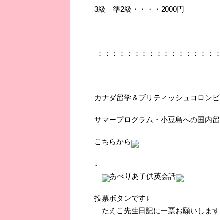
3級 準2級・・・・2000円
：：：：：：：：：：：：：：：：
カナダ留学＆ブリティッシュコロンビ
サマープログラム・小豆島への国内留
こちらから
↓
あべりあ子供英会話
投票ボタンです↓
―たえこ先生日記に一票お願いします