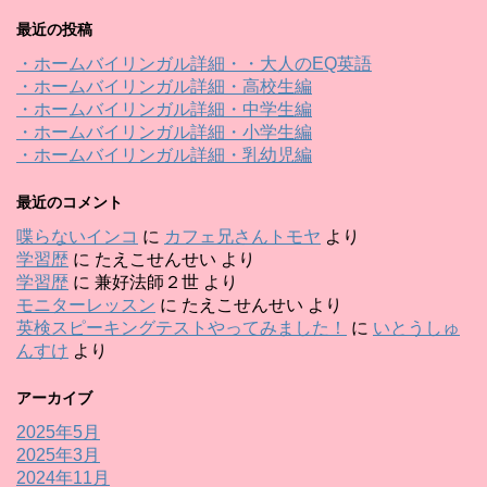
最近の投稿
・ホームバイリンガル詳細・・大人のEQ英語
・ホームバイリンガル詳細・高校生編
・ホームバイリンガル詳細・中学生編
・ホームバイリンガル詳細・小学生編
・ホームバイリンガル詳細・乳幼児編
最近のコメント
喋らないインコ
に
カフェ兄さんトモヤ
より
学習歴
に
たえこせんせい
より
学習歴
に
兼好法師２世
より
モニターレッスン
に
たえこせんせい
より
英検スピーキングテストやってみました！
に
いとうしゅ
んすけ
より
アーカイブ
2025年5月
2025年3月
2024年11月