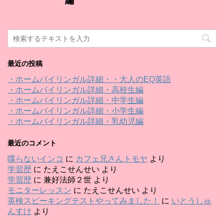
編
最近の投稿
・ホームバイリンガル詳細・・大人のEQ英語
・ホームバイリンガル詳細・高校生編
・ホームバイリンガル詳細・中学生編
・ホームバイリンガル詳細・小学生編
・ホームバイリンガル詳細・乳幼児編
最近のコメント
喋らないインコ
に
カフェ兄さんトモヤ
より
学習歴
に
たえこせんせい
より
学習歴
に
兼好法師２世
より
モニターレッスン
に
たえこせんせい
より
英検スピーキングテストやってみました！
に
いとうしゅ
んすけ
より