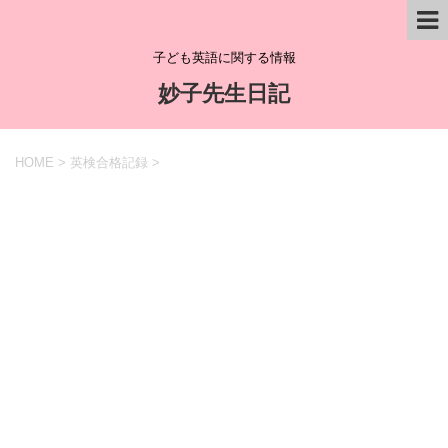
子ども英語に関する情報
妙子先生日記
HOME
>
英検合格記録
>